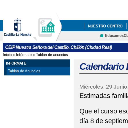
Pa
co
pri
NUESTRO CENTRO
EducamosC
ADMISIÓN 2022/2023
CRFP
CEIP Nuestra Señora del Castillo, Chillón (Ciudad Real)
AYUDA DE LIBROS 201
Inicio
»
Infórmate
»
Tablón de anuncios
Se encuentra usted aquí
HISTORIA "UNA HIST
INFÓRMATE
Calendario 
Tablón de Anuncios
INFORMACIÓN SOBRE
Miércoles, 29 Junio
NATURALIZA NUESTR
Estimadas famil
PROYECTO DE INNOV
Que el curso es
RECOMENDACIONES C
día 8 de septiem