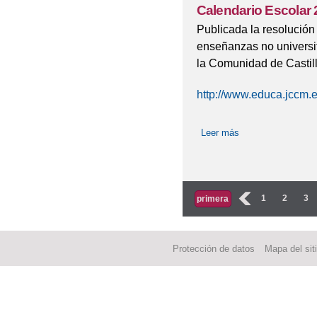
Calendario Escolar 
Publicada la resolución
enseñanzas no universi
la Comunidad de Castil
http://www.educa.jccm.e
Leer más
sobre Calendario E
Páginas
‹
1
2
3
primera
Protección de datos
Mapa del sit