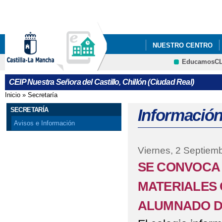
Pa
co
pri
NUESTRO CENTRO
EducamosC
ADMISIÓN 2022/2023
CRFP
CEIP Nuestra Señora del Castillo, Chillón (Ciudad Real)
AYUDA DE LIBROS 201
Inicio
»
Secretaría
Se encuentra usted aquí
HISTORIA "UNA HIST
SECRETARÍA
Información
Avisos e Información
INFORMACIÓN SOBRE
Viernes, 2 Septiem
NATURALIZA NUESTR
SE CONVOCA 
PROYECTO DE INNOV
MATERIALES 
RECOMENDACIONES C
ALUMNADO DE