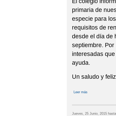
El colegio infor
primaria de nue
especie para lo
requisitos de re
desde el día de 
septiembre. Por 
interesadas que 
ayuda.
Un saludo y feliz
Leer más
sobre SE CONVO
ALUMNADO DE 1º
Jueves, 25 Junio, 2015
hasta